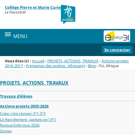
Panneau de gestion des cookies
Collège Pierre et Marie Curie
Menu de la rubrique
Contenu
Le Fousseret
MENU
Se connecter
Vous êtes ici :
Accueil
›
PROJETS, ACTIONS, TRAVAUX
›
Actions-projets
2016-2017
›
Printemps des poètes : Afrique(s)
›
Blog
›
Toi, Afrique
PROJETS, ACTIONS, TRAVAUX
Travaux d'élèves
Actions projets 2025-2026
Créer c'est résister 3°1-3°3
Le Harcèlement : parlons-en ! 4°1
Festival Enfin livre 2026
Sorties