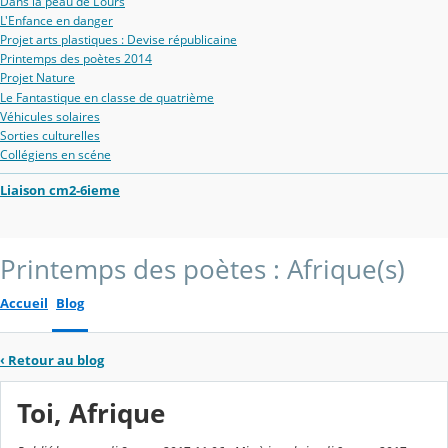
Dans la peau de L'ours
L'Enfance en danger
Projet arts plastiques : Devise républicaine
Printemps des poètes 2014
Projet Nature
Le Fantastique en classe de quatrième
Véhicules solaires
Sorties culturelles
Collégiens en scéne
Liaison cm2-6ieme
Printemps des poètes : Afrique(s)
Accueil
Blog
‹
Retour au blog
Toi, Afrique