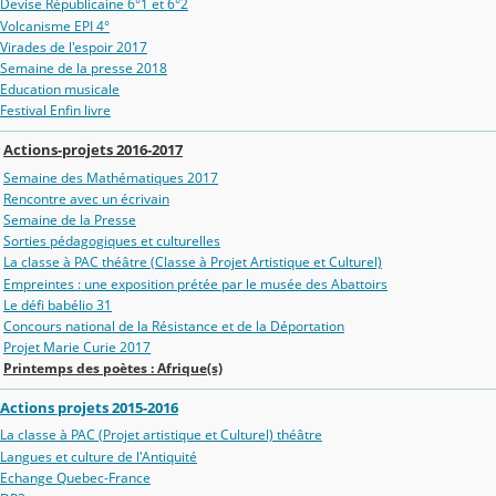
Devise Républicaine 6°1 et 6°2
Volcanisme EPI 4°
Virades de l'espoir 2017
Semaine de la presse 2018
Education musicale
Festival Enfin livre
Actions-projets 2016-2017
Semaine des Mathématiques 2017
Rencontre avec un écrivain
Semaine de la Presse
Sorties pédagogiques et culturelles
La classe à PAC théâtre (Classe à Projet Artistique et Culturel)
Empreintes : une exposition prétée par le musée des Abattoirs
Le défi babélio 31
Concours national de la Résistance et de la Déportation
Projet Marie Curie 2017
Printemps des poètes : Afrique(s)
Actions projets 2015-2016
La classe à PAC (Projet artistique et Culturel) théâtre
Langues et culture de l'Antiquité
Echange Quebec-France