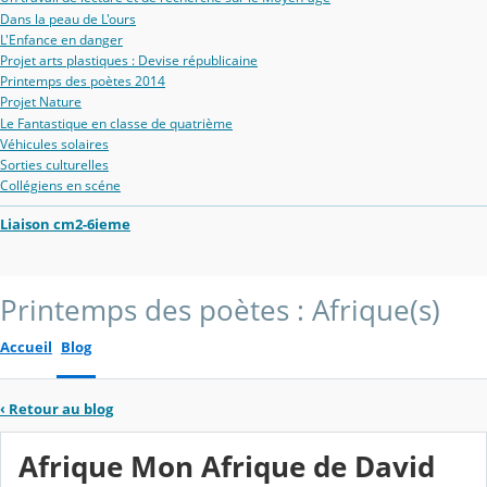
Dans la peau de L'ours
L'Enfance en danger
Projet arts plastiques : Devise républicaine
Printemps des poètes 2014
Projet Nature
Le Fantastique en classe de quatrième
Véhicules solaires
Sorties culturelles
Collégiens en scéne
Liaison cm2-6ieme
Printemps des poètes : Afrique(s)
Accueil
Blog
‹
Retour au blog
Afrique Mon Afrique de David