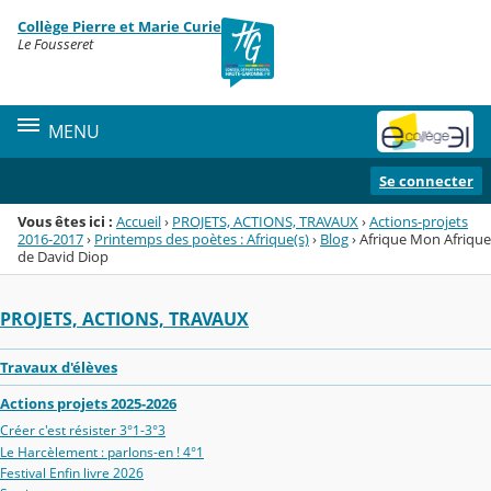
Panneau de gestion des cookies
Collège Pierre et Marie Curie
Menu de la rubrique
Contenu
Le Fousseret
MENU
Se connecter
Vous êtes ici :
Accueil
›
PROJETS, ACTIONS, TRAVAUX
›
Actions-projets
2016-2017
›
Printemps des poètes : Afrique(s)
›
Blog
›
Afrique Mon Afrique
de David Diop
PROJETS, ACTIONS, TRAVAUX
Travaux d'élèves
Actions projets 2025-2026
Créer c'est résister 3°1-3°3
Le Harcèlement : parlons-en ! 4°1
Festival Enfin livre 2026