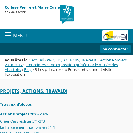
Panneau de gestion des cookies
Collège Pierre et Marie Curie
Menu de la rubrique
Contenu
Le Fousseret
MENU
Se connecter
Vous êtes ici :
Accueil
›
PROJETS, ACTIONS, TRAVAUX
›
Actions-projets
2016-2017
›
Empreintes : une exposition prétée par le musée des
Abattoirs
›
Blog
›
3-Les primaires du Fousseret viennent visiter
l'exposition
PROJETS, ACTIONS, TRAVAUX
Travaux d'élèves
Actions projets 2025-2026
Créer c'est résister 3°1-3°3
Le Harcèlement : parlons-en ! 4°1
Festival Enfin livre 2026