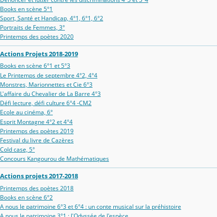
Books en scène 5°1
Sport, Santé et Handicap, 4°1, 6°1, 6°2
Portraits de Femmes, 3°
Printemps des poètes 2020
Actions Projets 2018-2019
Books en scène 6°1 et 5°3
Le Printemps de septembre 4°2, 4°4
Monstres, Marionnettes et Cie 6°3
L'affaire du Chevalier de La Barre 4°3
Défi lecture, défi culture 6°4 -CM2
Ecole au cinéma, 6°
Esprit Montagne 4°2 et 4°4
Printemps des poètes 2019
Festival du livre de Cazères
Cold case, 5°
Concours Kangourou de Mathématiques
Actions projets 2017-2018
Printemps des poètes 2018
Books en scène 6°2
A nous le patrimoine 6°3 et 6°4 : un conte musical sur la préhistoire
A nous le patrimoine 3°1 : l'Odyssée de l'espèce