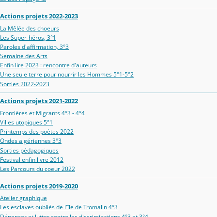
Actions projets 2022-2023
La Mêlée des choeurs
Les Super-héros, 3°1
Paroles d'affirmation, 3°3
Semaine des Arts
Enfin lire 2023 : rencontre d'auteurs
Une seule terre pour nourrir les Hommes 5°1-5°2
Sorties 2022-2023
Actions projets 2021-2022
Frontières et Migrants 4°3 - 4°4
Villes utopiques 5°1
Printemps des poètes 2022
Ondes algériennes 3°3
Sorties pédagogiques
Festival enfin livre 2012
Les Parcours du coeur 2022
Actions projets 2019-2020
Atelier graphique
Les esclaves oubliés de l'ïle de Tromalin 4°3
Dénoncer et lutter contre les discriminations 4°3 et 3°4