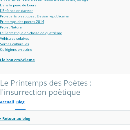
Dans la peau de L'ours
L'Enfance en danger
Projet arts plastiques : Devise républicaine
Printemps des poètes 2014
Projet Nature
Le Fantastique en classe de quatrième
Véhicules solaires
Sorties culturelles
Collégiens en scéne
Liaison cm2-6ieme
Le Printemps des Poètes :
l'insurrection poètique
Accueil
Blog
‹
Retour au blog