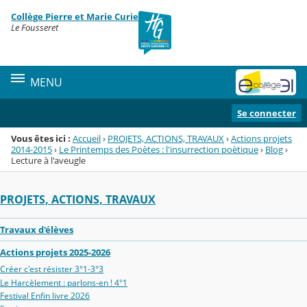
Panneau de gestion des cookies
Collège Pierre et Marie Curie
Menu de la rubrique
Contenu
Le Fousseret
MENU
Se connecter
Vous êtes ici :
Accueil
›
PROJETS, ACTIONS, TRAVAUX
›
Actions projets
2014-2015
›
Le Printemps des Poètes : l'insurrection poètique
›
Blog
›
Lecture à l'aveugle
PROJETS, ACTIONS, TRAVAUX
Travaux d'élèves
Actions projets 2025-2026
Créer c'est résister 3°1-3°3
Le Harcèlement : parlons-en ! 4°1
Festival Enfin livre 2026