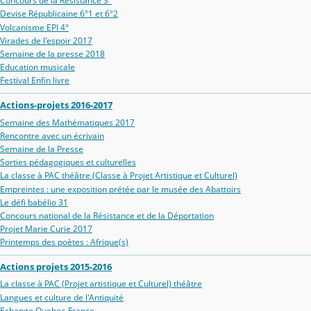
Concours de la Résistance 3°
Devise Républicaine 6°1 et 6°2
Volcanisme EPI 4°
Virades de l'espoir 2017
Semaine de la presse 2018
Education musicale
Festival Enfin livre
Actions-projets 2016-2017
Semaine des Mathématiques 2017
Rencontre avec un écrivain
Semaine de la Presse
Sorties pédagogiques et culturelles
La classe à PAC théâtre (Classe à Projet Artistique et Culturel)
Empreintes : une exposition prétée par le musée des Abattoirs
Le défi babélio 31
Concours national de la Résistance et de la Déportation
Projet Marie Curie 2017
Printemps des poètes : Afrique(s)
Actions projets 2015-2016
La classe à PAC (Projet artistique et Culturel) théâtre
Langues et culture de l'Antiquité
Echange Quebec-France