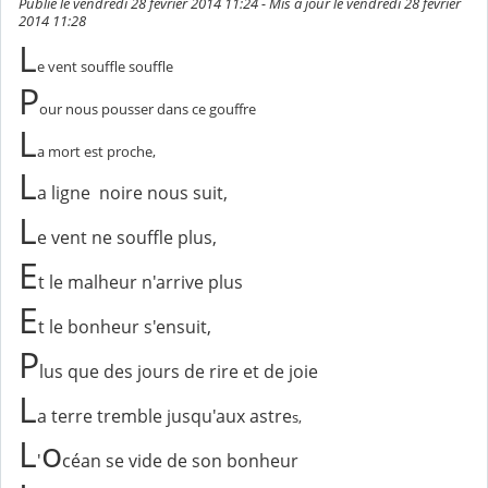
Publié le vendredi 28 février 2014 11:24 - Mis à jour le vendredi 28 février
2014 11:28
L
e vent souffle souffle
P
our nous pousser dans ce gouffre
L
a mort est proche,
L
a ligne noire nous suit,
L
e vent ne souffle plus,
E
t le malheur n'arrive plus
E
t le bonheur s'ensuit,
P
lus que des jours de rire et de joie
L
a terre tremble jusqu'aux astre
s,
L
o
'
céan se vide de son bonheur