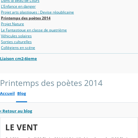
Dans la peau de L'ours
L'Enfance en danger
Projet arts plastiques : Devise républicaine
Printemps des poètes 2014
Projet Nature
Le Fantastique en classe de quatrième
Véhicules solaires
Sorties culturelles
Collégiens en scéne
Liaison cm2-6ieme
Printemps des poètes 2014
Accueil
Blog
‹
Retour au blog
LE VENT