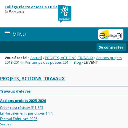
Panneau de gestion des cookies
Collège Pierre et Marie Curie
Menu de la rubrique
Contenu
Le Fousseret
MENU
Se connecter
Vous êtes ici :
Accueil
›
PROJETS, ACTIONS, TRAVAUX
›
Actions projets
2013-2014
›
Printemps des poètes 2014
›
Blog
›
LE VENT
PROJETS, ACTIONS, TRAVAUX
Travaux d'élèves
Actions projets 2025-2026
Créer c'est résister 3°1-3°3
Le Harcèlement : parlons-en ! 4°1
Festival Enfin livre 2026
Sorties