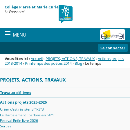
Panneau de gestion des cookies
Collège Pierre et Marie Curie
Menu de la rubrique
Contenu
Le Fousseret
MENU
Se connecter
Vous êtes ici :
Accueil
›
PROJETS, ACTIONS, TRAVAUX
›
Actions projets
2013-2014
›
Printemps des poètes 2014
›
Blog
›
Le temps
PROJETS, ACTIONS, TRAVAUX
Travaux d'élèves
Actions projets 2025-2026
Créer c'est résister 3°1-3°3
Le Harcèlement : parlons-en ! 4°1
Festival Enfin livre 2026
Sorties