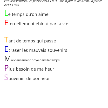
Publié le vendredi 28 février 2014 11:31 - Mis à jour le vendredi 28 février
2014 11:39
L
e temps qu'on aime
E
ternellement ébloui par la vie
T
ant de temps qui passe
E
craser les mauvais souvenirs
M
alicieusement noyé dans le temps
P
lus besoin de malheur
S
ouvenir de bonheur