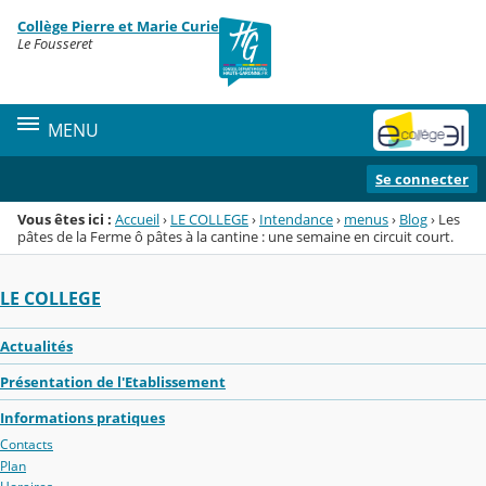
Panneau de gestion des cookies
Collège Pierre et Marie Curie
Menu de la rubrique
Contenu
Le Fousseret
MENU
Se connecter
Vous êtes ici :
Accueil
›
LE COLLEGE
›
Intendance
›
menus
›
Blog
›
Les
pâtes de la Ferme ô pâtes à la cantine : une semaine en circuit court.
LE COLLEGE
Actualités
Présentation de l'Etablissement
Informations pratiques
Contacts
Plan