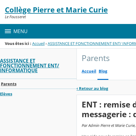
Panneau de gestion des cookies
Collège Pierre et Marie Curie
Menu de la rubrique
Contenu
Le Fousseret
MENU
Vous êtes ici :
Accueil
›
ASSISTANCE ET FONCTIONNEMENT ENT/ INFOR
Parents
ASSISTANCE ET
FONCTIONNEMENT ENT/
INFORMATIQUE
Accueil
Blog
Parents
‹
Retour au blog
Elèves
ENT : remise d
messagerie : d
Par Admin Pierre et Marie Curie