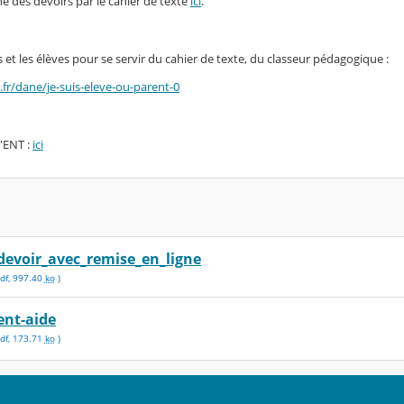
ne des devoirs par le cahier de texte
ici
.
 et les élèves pour se servir du cahier de texte, du classeur pédagogique :
e.fr/dane/je-suis-eleve-ou-parent-0
l'ENT :
ici
devoir_avec_remise_en_ligne
df
,
997.40
ko
)
ent-aide
df
,
173.71
ko
)