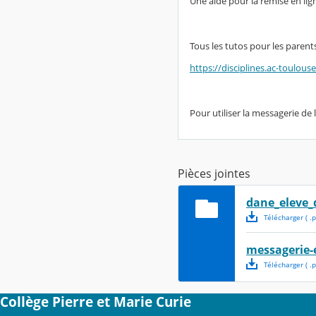
Une aide pour la remise en lig
Tous les tutos pour les parents
https://disciplines.ac-toulous
Pour utiliser la messagerie de 
Pièces jointes
dane_eleve_
Télécharger
( .
p
messagerie-
Télécharger
( .
p
Collège Pierre et Marie Curie