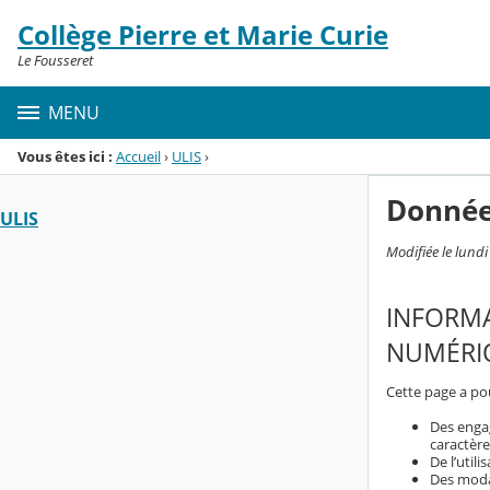
Panneau de gestion des cookies
Collège Pierre et Marie Curie
Menu de la rubrique
Contenu
Le Fousseret
MENU
Vous êtes ici :
Accueil
›
ULIS
›
Donnée
ULIS
Modifiée le lund
INFORMA
NUMÉRIQ
Cette page a pou
Des enga
caractère
De l’util
Des modal