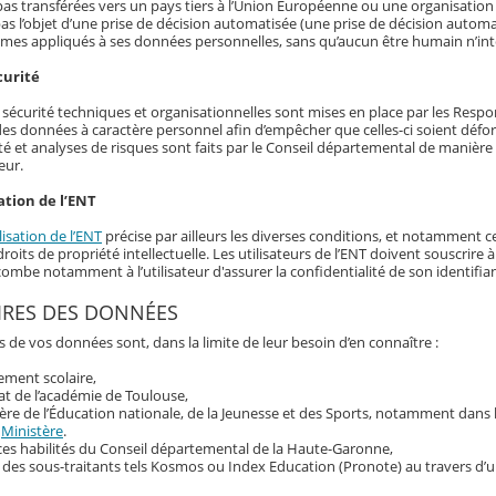
as transférées vers un pays tiers à l’Union Européenne ou une organisation 
as l’objet d’une prise de décision automatisée (une prise de décision automat
hmes appliqués à ses données personnelles, sans qu’aucun être humain n’int
curité
écurité techniques et organisationnelles sont mises en place par les Responsa
 des données à caractère personnel afin d’empêcher que celles-ci soient déf
té et analyses de risques sont faits par le Conseil départemental de manière r
eur.
ation de l’ENT
lisation de l’ENT
précise par ailleurs les diverses conditions, et notamment ce
roits de propriété intellectuelle. Les utilisateurs de l’ENT doivent souscrir
ncombe notamment à l’utilisateur d'assurer la confidentialité de son identif
IRES DES DONNÉES
s de vos données sont, dans la limite de leur besoin d’en connaître :
sement scolaire,
at de l’académie de Toulouse,
ère de l’Éducation nationale, de la Jeunesse et des Sports, notamment dans
u
Ministère
.
ces habilités du Conseil départemental de la Haute-Garonne,
 des sous-traitants tels Kosmos ou Index Education (Pronote) au travers d’u