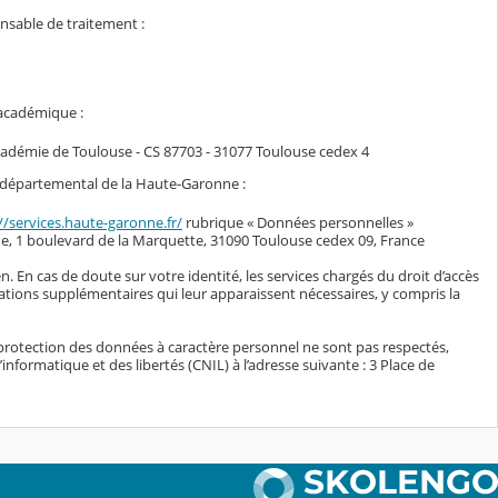
onsable de traitement :
 académique :
académie de Toulouse - CS 87703 - 31077 Toulouse cedex 4
il départemental de la Haute-Garonne :
//services.haute-garonne.fr/
rubrique « Données personnelles »
e, 1 boulevard de la Marquette, 31090 Toulouse cedex 09, France
n. En cas de doute sur votre identité, les services chargés du droit d’accès
ations supplémentaires qui leur apparaissent nécessaires, y compris la
protection des données à caractère personnel ne sont pas respectés,
nformatique et des libertés (CNIL) à l’adresse suivante : 3 Place de