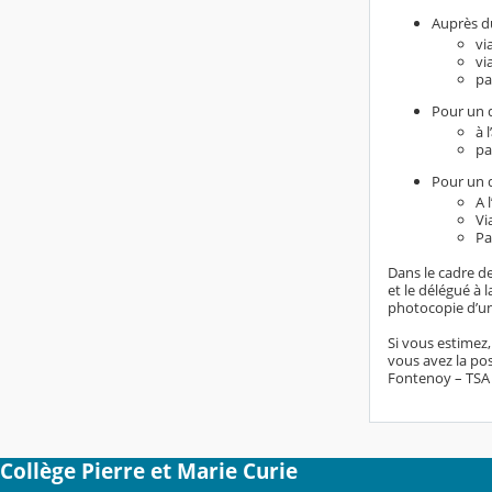
Auprès du
vi
vi
pa
Pour un d
à 
pa
Pour un d
A 
Vi
Pa
Dans le cadre de
et le délégué à
photocopie d’un 
Si vous estimez
vous avez la pos
Fontenoy – TSA 8
Collège Pierre et Marie Curie