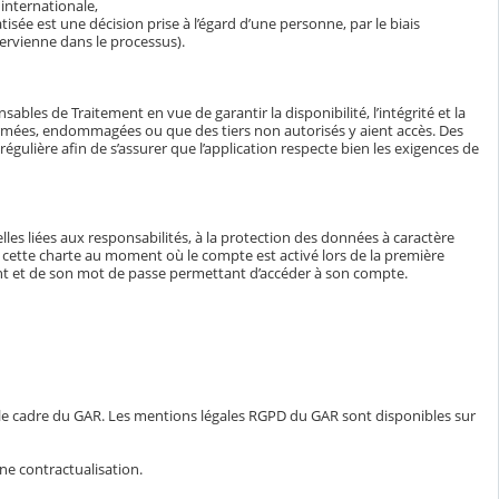
internationale,
isée est une décision prise à l’égard d’une personne, par le biais
ervienne dans le processus).
bles de Traitement en vue de garantir la disponibilité, l’intégrité et la
ormées, endommagées ou que des tiers non autorisés y aient accès. Des
égulière afin de s’assurer que l’application respecte bien les exigences de
lles liées aux responsabilités, à la protection des données à caractère
e à cette charte au moment où le compte est activé lors de la première
iant et de son mot de passe permettant d’accéder à son compte.
 le cadre du GAR. Les mentions légales RGPD du GAR sont disponibles sur
ne contractualisation.