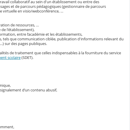
avail collaboratif au sein d'un établissement ou entre des
ssages et de parcours pédagogiques (gestionnaire de parcours
 virtuelle en visio/webconférence, …
vation de ressources, …
 de l'établissement),
ormation, entre l’académie et les établissements,
s, tels que communication ciblée, publication d'informations relevant du
s…) sur des pages publiques.
lités de traitement que celles indispensables à la fourniture du service
ent scolaire
(SDET).
émique,
e signalement d’un contenu abusif,
demment,