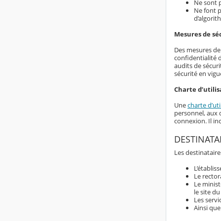
Ne sont p
Ne font p
d’algorit
Mesures de sé
Des mesures de s
confidentialité
audits de sécuri
sécurité en vigu
Charte d’utilis
Une
charte d’uti
personnel, aux d
connexion. Il i
DESTINATA
Les destinataire
L’établis
Le rector
Le minist
le site d
Les servi
Ainsi que