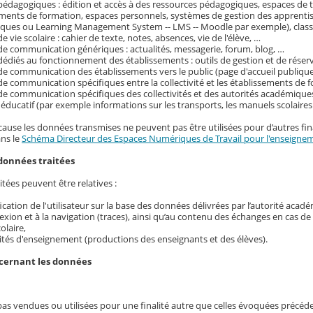
pédagogiques : édition et accès à des ressources pédagogiques, espaces de tr
ements de formation, espaces personnels, systèmes de gestion des apprenti
ques ou Learning Management System -- LMS -- Moodle par exemple), classe
e vie scolaire : cahier de texte, notes, absences, vie de l'élève, …
de communication génériques : actualités, messagerie, forum, blog, …
dédiés au fonctionnement des établissements : outils de gestion et de réser
de communication des établissements vers le public (page d'accueil publique
de communication spécifiques entre la collectivité et les établissements de f
de communication spécifiques des collectivités et des autorités académique
ducatif (par exemple informations sur les transports, les manuels scolaire
cause les données transmises ne peuvent pas être utilisées pour d’autres fina
ans le
Schéma Directeur des Espaces Numériques de Travail pour l'enseignem
données traitées
tées peuvent être relatives :
ification de l'utilisateur sur la base des données délivrées par l’autorité acad
exion et à la navigation (traces), ainsi qu’au contenu des échanges en cas d
colaire,
ités d'enseignement (productions des enseignants et des élèves).
ncernant les données
pas vendues ou utilisées pour une finalité autre que celles évoquées précé