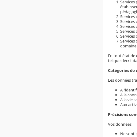
Services 
établiss
pédagogi
Services d
Services 
Services 
Services 
Services 
Services 
domaine é
En tout état de 
tel que décrit d
Catégories de 
Les données trai
A l’ident
A la conn
A la vie s
Aux activ
Précisions co
Vos données :
Ne sont 