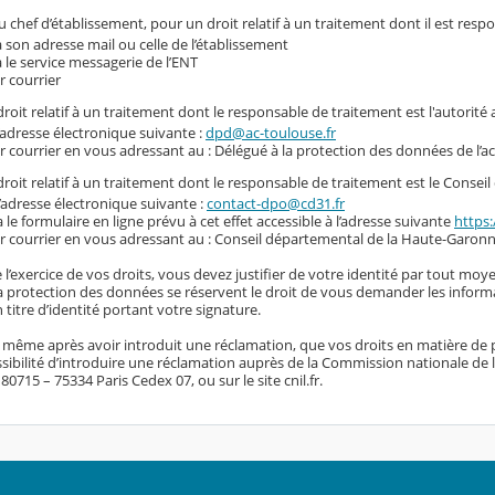
 chef d’établissement, pour un droit relatif à un traitement dont il est resp
a son adresse mail ou celle de l’établissement
a le service messagerie de l’ENT
r courrier
roit relatif à un traitement dont le responsable de traitement est l'autorité
l’adresse électronique suivante :
dpd@ac-toulouse.fr
r courrier en vous adressant au : Délégué à la protection des données de l’
roit relatif à un traitement dont le responsable de traitement est le Conse
l’adresse électronique suivante :
contact-dpo@cd31.fr
a le formulaire en ligne prévu à cet effet accessible à l’adresse suivante
https:
r courrier en vous adressant au : Conseil départemental de la Haute-Garonn
 l’exercice de vos droits, vous devez justifier de votre identité par tout moye
 la protection des données se réservent le droit de vous demander les inform
titre d’identité portant votre signature.
, même après avoir introduit une réclamation, que vos droits en matière de 
sibilité d’introduire une réclamation auprès de la Commission nationale de l’i
0715 – 75334 Paris Cedex 07, ou sur le site cnil.fr.