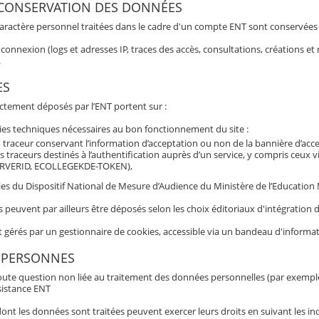
 CONSERVATION DES DONNÉES
aractère personnel traitées dans le cadre d'un compte ENT sont conservées po
connexion (logs et adresses IP, traces des accès, consultations, créations 
.
ES
ectement déposés par l’ENT portent sur :
ies techniques nécessaires au bon fonctionnement du site :
 traceur conservant l’information d’acceptation ou non de la bannière d’acc
s traceurs destinés à l’authentification auprès d’un service, y compris ceux 
RVERID, ECOLLEGEKDE-TOKEN),
es du Dispositif National de Mesure d’Audience du Ministère de l’Education N
s peuvent par ailleurs être déposés selon les choix éditoriaux d'intégratio
t gérés par un gestionnaire de cookies, accessible via un bandeau d'informat
 PERSONNES
oute question non liée au traitement des données personnelles (par exemple b
sistance ENT
nt les données sont traitées peuvent exercer leurs droits en suivant les ind