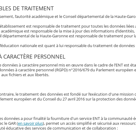
LES DE TRAITEMENT
issement, l’autorité académique et le Conseil départemental de la Haute-Garo
’établissement est responsable de traitement pour toutes les données liée
é académique est responsable de la mise à jour des informations d’identités,
l départemental de la Haute-Garonne est responsable de traitement pour la 
 l’éducation nationale est quant à lui responsable du traitement de données
À CARACTÈRE PERSONNEL
e données à caractère personnel mis en œuvre dans le cadre de l’ENT est éta
données à caractère personnel (RGPD) n°2016/679 du Parlement européen et du 
 aux fichiers et aux libertés.
ontraire, le traitement des données est fondé sur l’exécution d'une mission d'
lement européen et du Conseil du 27 avril 2016 sur la protection des donné
es données a pour finalité la fourniture d'un service ENT à la communauté 
ec le GAR (
en savoir plus
), permet un accès simplifié et sécurisé aux ressour
é éducative des services de communication et de collaboration :