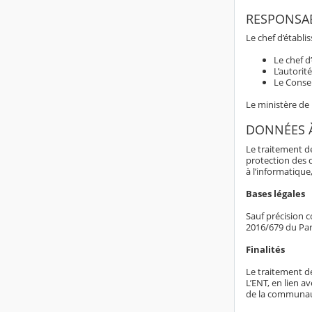
RESPONSAB
Le chef d’établ
Le chef d
L’autorit
Le Consei
Le ministère de
DONNÉES 
Le traitement d
protection des 
à l’informatique,
Bases légales
Sauf précision c
2016/679 du Par
Finalités
Le traitement d
L’ENT, en lien av
de la communaut