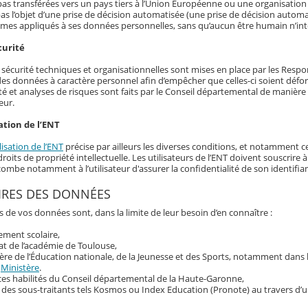
as transférées vers un pays tiers à l’Union Européenne ou une organisation 
as l’objet d’une prise de décision automatisée (une prise de décision automat
hmes appliqués à ses données personnelles, sans qu’aucun être humain n’int
curité
écurité techniques et organisationnelles sont mises en place par les Responsa
 des données à caractère personnel afin d’empêcher que celles-ci soient déf
té et analyses de risques sont faits par le Conseil départemental de manière r
eur.
ation de l’ENT
lisation de l’ENT
précise par ailleurs les diverses conditions, et notamment ce
roits de propriété intellectuelle. Les utilisateurs de l’ENT doivent souscrir
ncombe notamment à l’utilisateur d'assurer la confidentialité de son identif
IRES DES DONNÉES
s de vos données sont, dans la limite de leur besoin d’en connaître :
sement scolaire,
at de l’académie de Toulouse,
ère de l’Éducation nationale, de la Jeunesse et des Sports, notamment dans
u
Ministère
.
ces habilités du Conseil départemental de la Haute-Garonne,
 des sous-traitants tels Kosmos ou Index Education (Pronote) au travers d’u