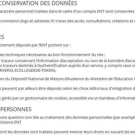
 CONSERVATION DES DONNÉES
aractère personnel traitées dans le cadre d'un compte ENT sont conservées po
connexion (logs et adresses IP, traces des accès, consultations, créations 
.
ES
ectement déposés par l’ENT portent sur :
ies techniques nécessaires au bon fonctionnement du site :
 traceur conservant l’information d’acceptation ou non de la bannière d’acc
s traceurs destinés à l’authentification auprès d’un service, y compris ceux 
RVERID, ECOLLEGEKDE-TOKEN),
es du Dispositif National de Mesure d’Audience du Ministère de l’Education N
s peuvent par ailleurs être déposés selon les choix éditoriaux d'intégratio
t gérés par un gestionnaire de cookies, accessible via un bandeau d'informat
 PERSONNES
oute question non liée au traitement des données personnelles (par exemple b
sistance ENT
nt les données sont traitées peuvent exercer leurs droits en suivant les ind