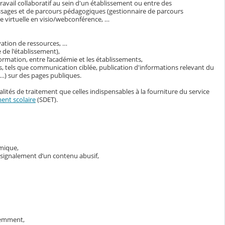
avail collaboratif au sein d'un établissement ou entre des
ssages et de parcours pédagogiques (gestionnaire de parcours
 virtuelle en visio/webconférence, …
vation de ressources, …
 de l'établissement),
ormation, entre l’académie et les établissements,
s, tels que communication ciblée, publication d'informations relevant du
s…) sur des pages publiques.
lités de traitement que celles indispensables à la fourniture du service
ent scolaire
(SDET).
émique,
e signalement d’un contenu abusif,
demment,