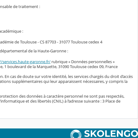
onsable de traitement :
 académique :
académie de Toulouse - CS 87703 - 31077 Toulouse cedex 4
il départemental de la Haute-Garonne :
//services.haute-garonne.fr/
rubrique « Données personnelles »
e, 1 boulevard de la Marquette, 31090 Toulouse cedex 09, France
n. En cas de doute sur votre identité, les services chargés du droit d’accès
ations supplémentaires qui leur apparaissent nécessaires, y compris la
protection des données à caractère personnel ne sont pas respectés,
nformatique et des libertés (CNIL) à l’adresse suivante : 3 Place de