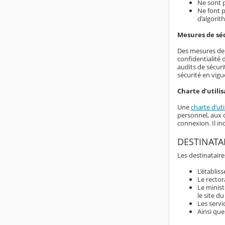
Ne sont p
Ne font p
d’algorit
Mesures de sé
Des mesures de s
confidentialité
audits de sécuri
sécurité en vigu
Charte d’utilis
Une
charte d’uti
personnel, aux d
connexion. Il i
DESTINATA
Les destinataire
L’établis
Le rector
Le minist
le site d
Les servi
Ainsi que