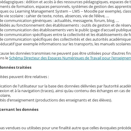
pédagogiques : édition et accès à des ressources pédagogiques, espaces de tr
ements de formation, espaces personnels, systèmes de gestion des apprenti
ques ou Learning Management System -- LMS -- Moodle par exemple), classe
e vie scolaire : cahier de texte, notes, absences, vie de l'élève, …
de communication génériques : actualités, messagerie, forum, blog, …
dédiés au fonctionnement des établissements : outils de gestion et de réser
de communication des établissements vers le public (page d'accueil publique
de communication spécifiques entre la collectivité et les établissements de f
de communication spécifiques des collectivités et des autorités académique
ducatif (par exemple informations sur les transports, les manuels scolaire
cause les données transmises ne peuvent pas être utilisées pour d’autres fina
ans le
Schéma Directeur des Espaces Numériques de Travail pour l'enseignem
données traitées
tées peuvent être relatives :
ification de l'utilisateur sur la base des données délivrées par l’autorité acad
exion et à la navigation (traces), ainsi qu’au contenu des échanges en cas d
colaire,
ités d'enseignement (productions des enseignants et des élèves).
ncernant les données
pas vendues ou utilisées pour une finalité autre que celles évoquées précé