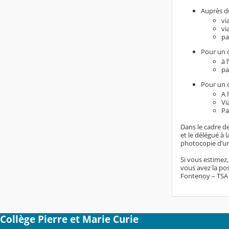
Auprès du
vi
vi
pa
Pour un d
à 
pa
Pour un d
A 
Vi
Pa
Dans le cadre de
et le délégué à
photocopie d’un 
Si vous estimez
vous avez la pos
Fontenoy – TSA 8
Collège Pierre et Marie Curie