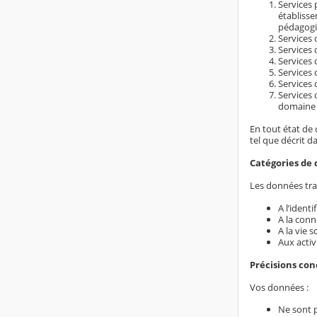
Services 
établiss
pédagogi
Services d
Services 
Services 
Services 
Services 
Services 
domaine é
En tout état de 
tel que décrit d
Catégories de 
Les données trai
A l’ident
A la conn
A la vie s
Aux activ
Précisions co
Vos données :
Ne sont 