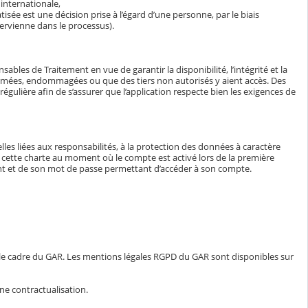
internationale,
isée est une décision prise à l’égard d’une personne, par le biais
ervienne dans le processus).
bles de Traitement en vue de garantir la disponibilité, l’intégrité et la
ormées, endommagées ou que des tiers non autorisés y aient accès. Des
égulière afin de s’assurer que l’application respecte bien les exigences de
lles liées aux responsabilités, à la protection des données à caractère
e à cette charte au moment où le compte est activé lors de la première
iant et de son mot de passe permettant d’accéder à son compte.
 le cadre du GAR. Les mentions légales RGPD du GAR sont disponibles sur
ne contractualisation.