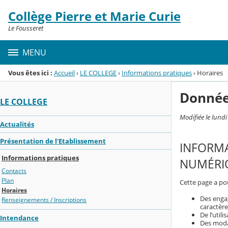
Panneau de gestion des cookies
Collège Pierre et Marie Curie
Menu de la rubrique
Contenu
Le Fousseret
MENU
Vous êtes ici :
Accueil
›
LE COLLEGE
›
Informations pratiques
›
Horaires
Donnée
LE COLLEGE
Modifiée le lund
Actualités
Présentation de l'Etablissement
INFORMA
Informations pratiques
NUMÉRIQ
Contacts
Plan
Cette page a pou
Horaires
Des enga
Renseignements / Inscriptions
caractère
De l’util
Intendance
Des modal