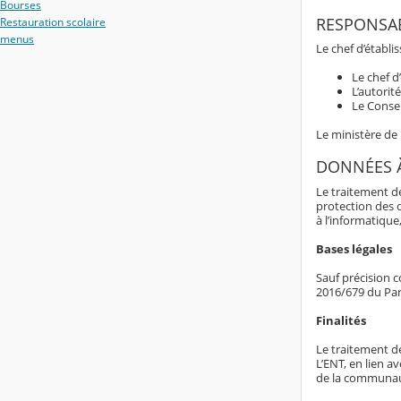
Bourses
RESPONSAB
Restauration scolaire
menus
Le chef d’établ
Le chef d
L’autorit
Le Consei
Le ministère de
DONNÉES 
Le traitement d
protection des 
à l’informatique,
Bases légales
Sauf précision c
2016/679 du Par
Finalités
Le traitement d
L’ENT, en lien av
de la communaut