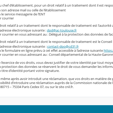
 chef d’établissement, pour un droit relatif à un traitement dont il est resp
a son adresse mail ou celle de l’établissement
a le service messagerie de l’ENT
r courrier
roit relatif à un traitement dont le responsable de traitement est l'autorité
l’adresse électronique suivante :
dpd@ac-toulouse.fr
r courrier en vous adressant au : Délégué à la protection des données de l’
roit relatif à un traitement dont le responsable de traitement est le Conse
l’adresse électronique suivante :
contact-dpo@cd31.fr
a le formulaire en ligne prévu à cet effet accessible à l’adresse suivante
https:
r courrier en vous adressant au : Conseil départemental de la Haute-Garonn
 l’exercice de vos droits, vous devez justifier de votre identité par tout moye
 la protection des données se réservent le droit de vous demander les inform
titre d’identité portant votre signature.
, même après avoir introduit une réclamation, que vos droits en matière de 
sibilité d’introduire une réclamation auprès de la Commission nationale de l’i
0715 – 75334 Paris Cedex 07, ou sur le site cnil.fr.