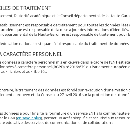
LES DE TRAITEMENT
issement, l’autorité académique et le Conseil départemental de la Haute-Garo
’établissement est responsable de traitement pour toutes les données liée
é académique est responsable de la mise à jour des informations d’identités,
l départemental de la Haute-Garonne est responsable de traitement pour la 
 l’éducation nationale est quant à lui responsable du traitement de données
À CARACTÈRE PERSONNEL
e données à caractère personnel mis en œuvre dans le cadre de l’ENT est éta
données à caractère personnel (RGPD) n°2016/679 du Parlement européen et du 
 aux fichiers et aux libertés.
ontraire, le traitement des données est fondé sur l’exécution d'une mission d'
lement européen et du Conseil du 27 avril 2016 sur la protection des donné
es données a pour finalité la fourniture d'un service ENT à la communauté 
ec le GAR (
en savoir plus
), permet un accès simplifié et sécurisé aux ressour
é éducative des services de communication et de collaboration :