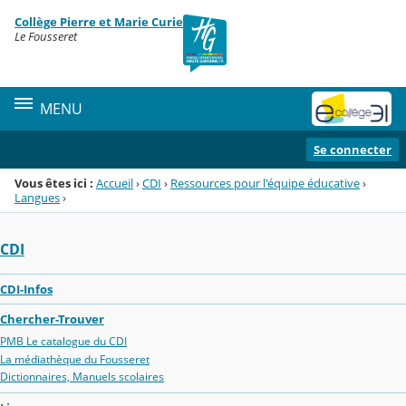
Panneau de gestion des cookies
Collège Pierre et Marie Curie
Menu de la rubrique
Contenu
Le Fousseret
MENU
Se connecter
Vous êtes ici :
Accueil
›
CDI
›
Ressources pour l'équipe éducative
›
Langues
›
CDI
CDI-Infos
Chercher-Trouver
PMB Le catalogue du CDI
La médiathèque du Fousseret
Dictionnaires, Manuels scolaires