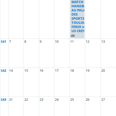
MATCH DE
HANDBALL
AU PALAIS
DES
SPORTS DE
TOULOUSE:
FENIX vs
US CRETEIL
S41
7
8
9
10
11
12
13
S42
14
15
16
17
18
19
20
S43
21
22
23
24
25
26
27