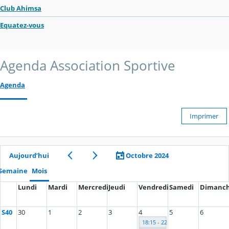
Club Ahimsa
Equatez-vous
Agenda Association Sportive
Agenda
Imprimer
Aujourd’hui
Octobre 2024
Semaine
Mois
Lundi
Mardi
Mercredi
Jeudi
Vendredi
Samedi
Dimanc
S40
30
1
2
3
4
5
6
18:15 - 22:30