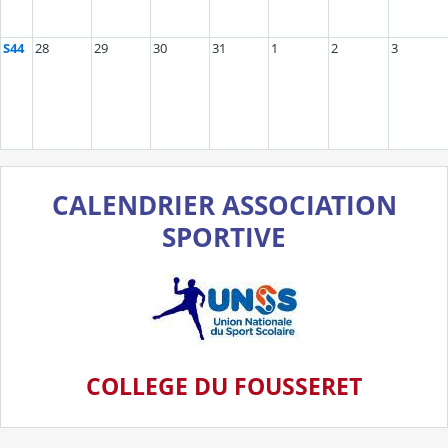
S44
28
29
30
31
1
2
3
CALENDRIER ASSOCIATION
SPORTIVE
COLLEG
E DU FOUSSERET