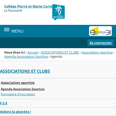
Panneau de gestion des cookies
Collège Pierre et Marie Curie
Menu de la rubrique
Contenu
Le Fousseret
MENU
Se connecter
Vous êtes ici :
Accueil
›
ASSOCIATIONS ET CLUBS
›
Association sportive
›
Agenda Association Sportive
›
Agenda
ASSOCIATIONS ET CLUBS
Association sportive
Agenda Association Sportive
Formulaire d'inscription
F.S.E
Aidons la planète !