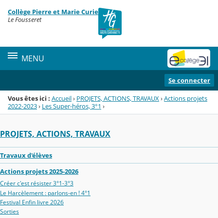
Panneau de gestion des cookies
Collège Pierre et Marie Curie
Menu de la rubrique
Contenu
Le Fousseret
MENU
Se connecter
Vous êtes ici :
Accueil
›
PROJETS, ACTIONS, TRAVAUX
›
Actions projets
2022-2023
›
Les Super-héros, 3°1
›
PROJETS, ACTIONS, TRAVAUX
Travaux d'élèves
Actions projets 2025-2026
Créer c'est résister 3°1-3°3
Le Harcèlement : parlons-en ! 4°1
Festival Enfin livre 2026
Sorties