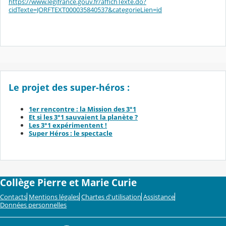
https://www.legifrance.gouv.fr/affichTexte.do?
cidTexte=JORFTEXT000035840537&categorieLien=id
Le projet des super-héros :
1er rencontre : la Mission des 3°1
Et si les 3°1 sauvaient la planète ?
Les 3°1 expérimentent !
Super Héros : le spectacle
Collège Pierre et Marie Curie
Contacts
Mentions légales
Chartes d'utilisation
Assistance
Données personnelles