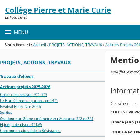
Panneau de gestion des cookies
Collège Pierre et Marie Curie
Menu de la rubrique
Contenu
Le Fousseret
MENU
Vous êtes ici :
Accueil
›
PROJETS, ACTIONS, TRAVAUX
›
Actions Projets 20
Mentio
PROJETS, ACTIONS, TRAVAUX
Modifiée le mard
Travaux d'élèves
Actions projets 2025-2026
Informat
Créer c'est résister 3°1-3°3
Le Harcèlement : parlons-en ! 4°1
Ce site inte
Festival Enfin livre 2026
COLLEGE PIERR
Sorties
Oradour‑sur‑Glane : mémoire et résistance 3°2 et 3°4
Espace Jean Ja
El juego de pista : 4° LVS
Concours national de la Résistance
31430 Le Fouss