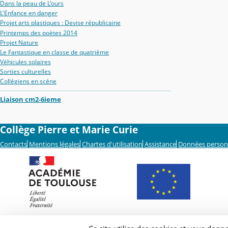
Dans la peau de L'ours
L'Enfance en danger
Projet arts plastiques : Devise républicaine
Printemps des poètes 2014
Projet Nature
Le Fantastique en classe de quatrième
Véhicules solaires
Sorties culturelles
Collégiens en scéne
Liaison cm2-6ieme
Collège Pierre et Marie Curie
Contacts
Mentions légales
Chartes d'utilisation
Assistance
Données person