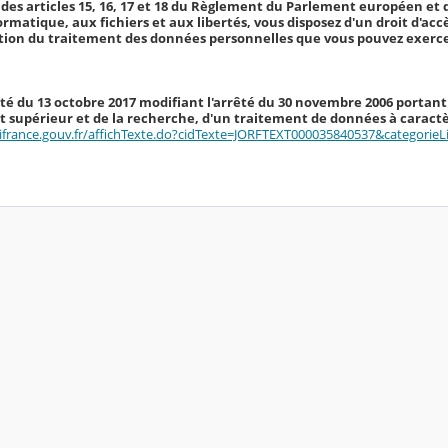
des articles 15, 16, 17 et 18 du Règlement du Parlement européen et du 
formatique, aux fichiers et aux libertés, vous disposez d'un droit d'ac
ation du traitement des données personnelles que vous pouvez exerce
rêté du 13 octobre 2017 modifiant l'arrêté du 30 novembre 2006 portant
 supérieur et de la recherche, d'un traitement de données à caractèr
ifrance.gouv.fr/affichTexte.do?cidTexte=JORFTEXT000035840537&categorieL