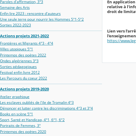
En application 
Paroles d'affirmation, 3°3
relative à l'in
Semaine des Arts
droit de limit
Enfin lire 2023 : rencontre d'auteurs
Une seule terre pour nourrir les Hommes 5°1-5°2
Sorties 2022-2023
Lien vers l’ar
l'enseignement
Actions projets 2021-2022
https://www.leg
Frontières et Migrants 4°3 - 4°4
Villes utopiques 5°1
Printemps des poètes 2022
Ondes algériennes 3°3
Sorties pédagogiques
Festival enfin livre 2012
Les Parcours du coeur 2022
Actions projets 2019-2020
Atelier graphique
Les esclaves oubliés de l'ïle de Tromalin 4°3
Dénoncer et lutter contre les discriminations 4°3 et 3°4
Books en scène 5°1
Sport, Santé et Handicap, 4°1, 6°1, 6°2
Portraits de Femmes, 3°
Printemps des poètes 2020