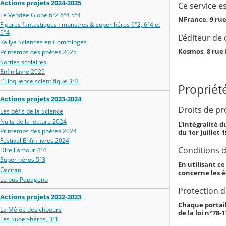
Actions projets 2024-2025
Ce service e
Le Vendée Globe 6°2 6°4 5°4
NFrance, 9 ru
Figures fantastiques : monstres & super héros 6°2, 6°4 et
5°4
L’éditeur de 
Rallye Sciences en Comminges
Kosmos, 8 rue
Printemps des poètes 2025
Sorties scolaires
Enfin Livre 2025
L'Eloquence scientifique 3°4
Propriété
Actions projets 2023-2024
Droits de pro
Les défis de la Science
Nuits de la lecture 2024
L'intégralité d
Printemps des poètes 2024
du 1er juillet 
Festival Enfin livres 2024
Conditions d'
Dire l'amour 4°4
Super héros 5°3
En utilisant c
Occitan
concerne les 
Le bus Papageno
Protection 
Actions projets 2022-2023
Chaque portail
La Mêlée des choeurs
de la loi n°78-
Les Super-héros, 3°1