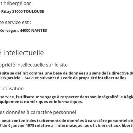
st hébergé par :
e Ritay 31000 TOULOUSE
ce service est :
 Kervégan, 44000 NANTES
 intellectuelle
priété intellectuelle sur le site
u site se définit comme une base de données au sens de la directive du
1998 (article L 341-1 et suivants du code de propriété intellectuelle).
utilisation
e service, l’utilisateur s’engage à respecter dans son intégralité le R
équipements numériques et informatiques.
des données à caractère personnel
 peut contenir des traitements de données à caractère personnel décla
17 du 6 janvier 1978 relative à l'informatique, aux fichiers et aux libert