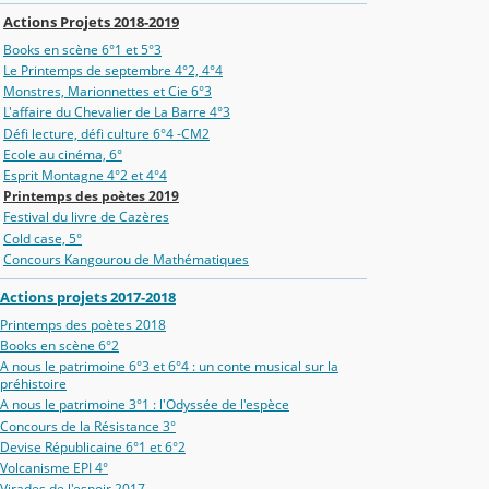
Actions Projets 2018-2019
Books en scène 6°1 et 5°3
Le Printemps de septembre 4°2, 4°4
Monstres, Marionnettes et Cie 6°3
L'affaire du Chevalier de La Barre 4°3
Défi lecture, défi culture 6°4 -CM2
Ecole au cinéma, 6°
Esprit Montagne 4°2 et 4°4
Printemps des poètes 2019
Festival du livre de Cazères
Cold case, 5°
Concours Kangourou de Mathématiques
Actions projets 2017-2018
Printemps des poètes 2018
Books en scène 6°2
A nous le patrimoine 6°3 et 6°4 : un conte musical sur la
préhistoire
A nous le patrimoine 3°1 : l'Odyssée de l'espèce
Concours de la Résistance 3°
Devise Républicaine 6°1 et 6°2
Volcanisme EPI 4°
Virades de l'espoir 2017