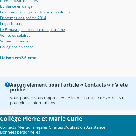
Dans la peau de L'ours
L'Enfance en danger
Projet arts plastiques : Devise républicaine
Printemps des poètes 2014
Projet Nature
Le Fantastique en classe de quatrième
Véhicules solaires
Sorties culturelles
Collégiens en scéne
Liaison cm2-6ieme
Aucun élément pour l'article « Contacts » n'a été
publié.
Vous pouvez vous rapprocher de l'administrateur de votre ENT
pour plus d'informations.
Collège Pierre et Marie Curie
Contacts
Mentions légales
Chartes d'utilisation
Assistance
Données personnelles