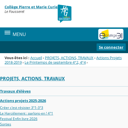
Panneau de gestion des cookies
Collège Pierre et Marie Curie
Menu de la rubrique
Contenu
Le Fousseret
MENU
Se connecter
Vous êtes ici :
Accueil
›
PROJETS, ACTIONS, TRAVAUX
›
Actions Projets
2018-2019
›
Le Printemps de septembre 4°2, 4°4
›
PROJETS, ACTIONS, TRAVAUX
Travaux d'élèves
Actions projets 2025-2026
Créer c'est résister 3°1-3°3
Le Harcèlement : parlons-en ! 4°1
Festival Enfin livre 2026
Sorties