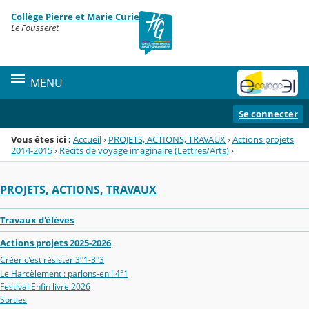
Panneau de gestion des cookies
Collège Pierre et Marie Curie
Menu de la rubrique
Contenu
Le Fousseret
MENU
Se connecter
Vous êtes ici :
Accueil
›
PROJETS, ACTIONS, TRAVAUX
›
Actions projets
2014-2015
›
Récits de voyage imaginaire (Lettres/Arts)
›
PROJETS, ACTIONS, TRAVAUX
Travaux d'élèves
Actions projets 2025-2026
Créer c'est résister 3°1-3°3
Le Harcèlement : parlons-en ! 4°1
Festival Enfin livre 2026
Sorties