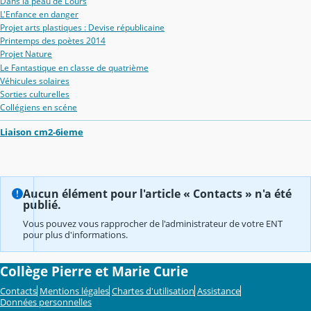
Dans la peau de L'ours
L'Enfance en danger
Projet arts plastiques : Devise républicaine
Printemps des poètes 2014
Projet Nature
Le Fantastique en classe de quatrième
Véhicules solaires
Sorties culturelles
Collégiens en scéne
Liaison cm2-6ieme
Aucun élément pour l'article « Contacts » n'a été
publié.
Vous pouvez vous rapprocher de l'administrateur de votre ENT
pour plus d'informations.
Collège Pierre et Marie Curie
Contacts
Mentions légales
Chartes d'utilisation
Assistance
Données personnelles