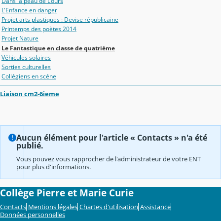
Dans la peau de L'ours
L'Enfance en danger
Projet arts plastiques : Devise républicaine
Printemps des poètes 2014
Projet Nature
Le Fantastique en classe de quatrième
Véhicules solaires
Sorties culturelles
Collégiens en scéne
Liaison cm2-6ieme
Aucun élément pour l'article « Contacts » n'a été
publié.
Vous pouvez vous rapprocher de l'administrateur de votre ENT
pour plus d'informations.
Collège Pierre et Marie Curie
Contacts
Mentions légales
Chartes d'utilisation
Assistance
Données personnelles