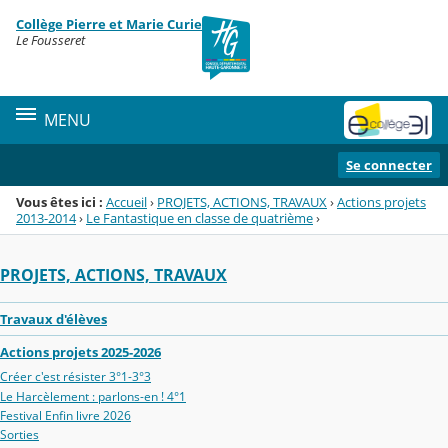
Panneau de gestion des cookies
Collège Pierre et Marie Curie
Menu de la rubrique
Contenu
Le Fousseret
MENU
Se connecter
Vous êtes ici :
Accueil
›
PROJETS, ACTIONS, TRAVAUX
›
Actions projets
2013-2014
›
Le Fantastique en classe de quatrième
›
PROJETS, ACTIONS, TRAVAUX
Travaux d'élèves
Actions projets 2025-2026
Créer c'est résister 3°1-3°3
Le Harcèlement : parlons-en ! 4°1
Festival Enfin livre 2026
Sorties