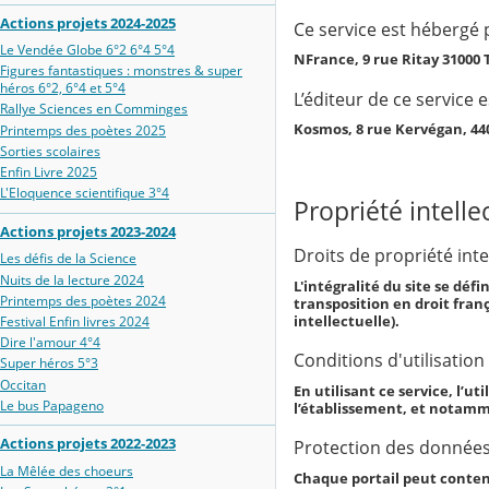
Actions projets 2024-2025
Ce service est hébergé p
Le Vendée Globe 6°2 6°4 5°4
NFrance, 9 rue Ritay 3100
Figures fantastiques : monstres & super
héros 6°2, 6°4 et 5°4
L’éditeur de ce service e
Rallye Sciences en Comminges
Kosmos, 8 rue Kervégan, 4
Printemps des poètes 2025
Sorties scolaires
Enfin Livre 2025
L'Eloquence scientifique 3°4
Propriété intelle
Actions projets 2023-2024
Droits de propriété intel
Les défis de la Science
Nuits de la lecture 2024
L'intégralité du site se dé
Printemps des poètes 2024
transposition en droit frança
intellectuelle).
Festival Enfin livres 2024
Dire l'amour 4°4
Conditions d'utilisation
Super héros 5°3
Occitan
En utilisant ce service, l’u
Le bus Papageno
l’établissement, et notamm
Actions projets 2022-2023
Protection des données
La Mêlée des choeurs
Chaque portail peut conten