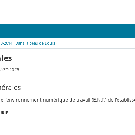
13-2014
›
Dans la peau de L'ours
›
les
 2025 10:19
nérales
ue l’environnement numérique de travail (E.N.T.) de l’établi
URIE