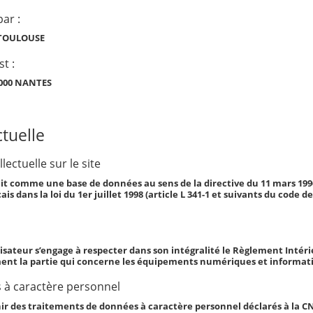
ar :
0 TOULOUSE
st :
4000 NANTES
ctuelle
lectuelle sur le site
finit comme une base de données au sens de la directive du 11 mars 199
is dans la loi du 1er juillet 1998 (article L 341-1 et suivants du code d
tilisateur s’engage à respecter dans son intégralité le Règlement Intér
ent la partie qui concerne les équipements numériques et informat
 à caractère personnel
ir des traitements de données à caractère personnel déclarés à la CN