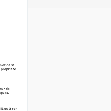
6 et de sa
e propriété
ieur de
iques.
IL ou à son