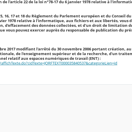
de l'article 22 de la loi n°78-17 du 6 janvier 1978 relative à l'informat
15, 16, 17 et 18 du Règlement du Parlement européen et du Conseil du 2
nvier 1978 relative à l'informatique, aux fichiers et aux libertés, vous 
ion, d'effacement des données collectées, et d'un droit de limitation 
ue vous pouvez exercer auprès du responsable de publication du prés
tobre 2017 modifiant l'arrêté du 30 novembre 2006 portant création, au
tionale, de l'enseignement supérieur et de la recherche, d'un trait
el relatif aux espaces numériques de travail (ENT) :
fr/affichTexte.do?cidTexte=JORFTEXT000035840537&categorieLien=id