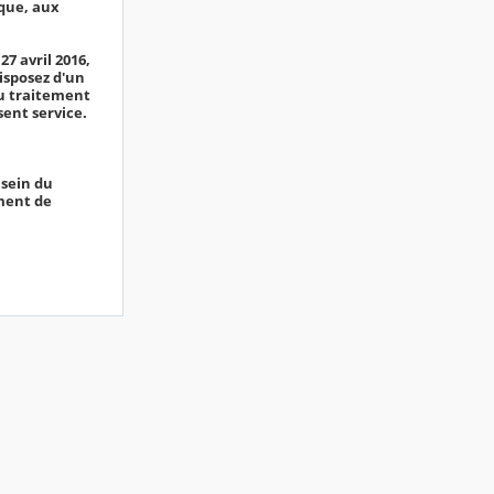
ique, aux
7 avril 2016,
disposez d'un
du traitement
ent service.
 sein du
ement de