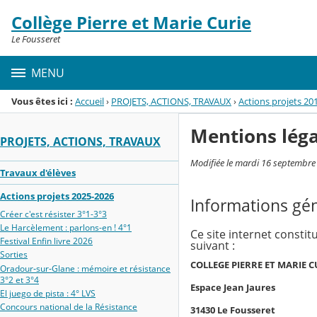
Panneau de gestion des cookies
Collège Pierre et Marie Curie
Menu de la rubrique
Contenu
Le Fousseret
MENU
Vous êtes ici :
Accueil
›
PROJETS, ACTIONS, TRAVAUX
›
Actions projets 20
Mentions léga
PROJETS, ACTIONS, TRAVAUX
Modifiée le mardi 16 septembre
Travaux d'élèves
Actions projets 2025-2026
Informations gé
Créer c'est résister 3°1-3°3
Le Harcèlement : parlons-en ! 4°1
Ce site internet constit
Festival Enfin livre 2026
suivant :
Sorties
COLLEGE PIERRE ET MARIE C
Oradour‑sur‑Glane : mémoire et résistance
3°2 et 3°4
Espace Jean Jaures
El juego de pista : 4° LVS
Concours national de la Résistance
31430 Le Fousseret