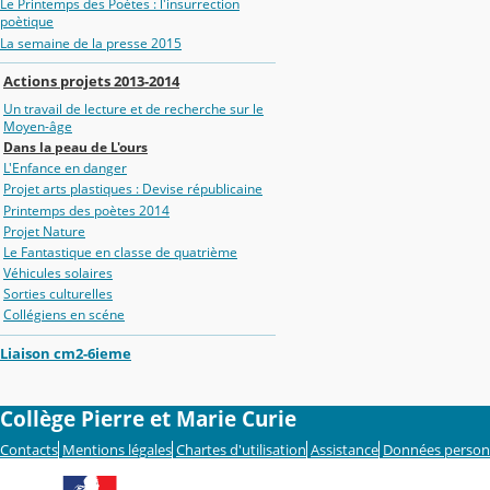
Le Printemps des Poètes : l'insurrection
poètique
La semaine de la presse 2015
Actions projets 2013-2014
Un travail de lecture et de recherche sur le
Moyen-âge
Dans la peau de L'ours
L'Enfance en danger
Projet arts plastiques : Devise républicaine
Printemps des poètes 2014
Projet Nature
Le Fantastique en classe de quatrième
Véhicules solaires
Sorties culturelles
Collégiens en scéne
Liaison cm2-6ieme
Collège Pierre et Marie Curie
Contacts
Mentions légales
Chartes d'utilisation
Assistance
Données person