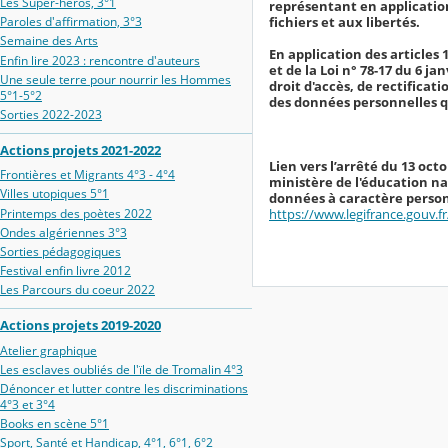
Les Super-héros, 3°1
représentant en application 
fichiers et aux libertés.
Paroles d'affirmation, 3°3
Semaine des Arts
En application des articles 
Enfin lire 2023 : rencontre d'auteurs
et de la Loi n° 78-17 du 6 ja
Une seule terre pour nourrir les Hommes
droit d'accès, de rectificat
5°1-5°2
des données personnelles q
Sorties 2022-2023
Actions projets 2021-2022
Lien vers l’arrêté du 13 oc
Frontières et Migrants 4°3 - 4°4
ministère de l'éducation na
Villes utopiques 5°1
données à caractère personn
https://www.legifrance.gouv.
Printemps des poètes 2022
Ondes algériennes 3°3
Sorties pédagogiques
Festival enfin livre 2012
Les Parcours du coeur 2022
Actions projets 2019-2020
Atelier graphique
Les esclaves oubliés de l'ïle de Tromalin 4°3
Dénoncer et lutter contre les discriminations
4°3 et 3°4
Books en scène 5°1
Sport, Santé et Handicap, 4°1, 6°1, 6°2