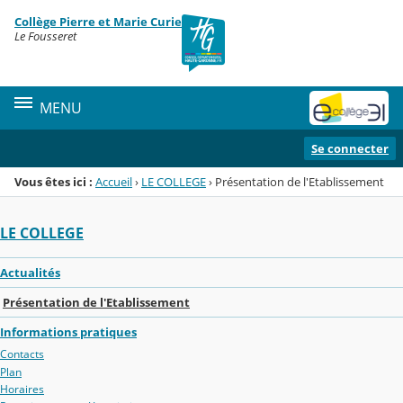
Panneau de gestion des cookies
Collège Pierre et Marie Curie
Menu de la rubrique
Contenu
Le Fousseret
MENU
Se connecter
Vous êtes ici :
Accueil
›
LE COLLEGE
›
Présentation de l'Etablissement
LE COLLEGE
Actualités
Présentation de l'Etablissement
Informations pratiques
Contacts
Plan
Horaires