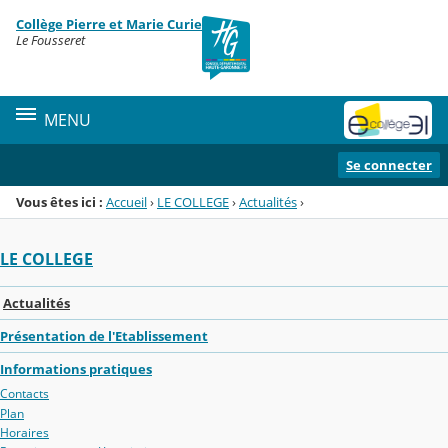
Panneau de gestion des cookies
Collège Pierre et Marie Curie
Menu de la rubrique
Contenu
Le Fousseret
MENU
Se connecter
Vous êtes ici :
Accueil
›
LE COLLEGE
›
Actualités
›
LE COLLEGE
Actualités
Présentation de l'Etablissement
Informations pratiques
Contacts
Plan
Horaires