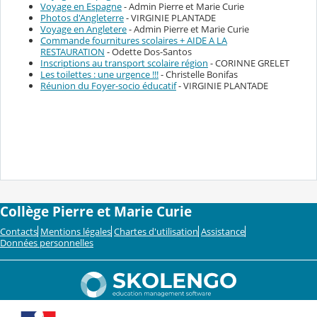
Voyage en Espagne
- Admin Pierre et Marie Curie
Photos d'Angleterre
- VIRGINIE PLANTADE
Voyage en Angletere
- Admin Pierre et Marie Curie
Commande fournitures scolaires + AIDE A LA
RESTAURATION
- Odette Dos-Santos
Inscriptions au transport scolaire région
- CORINNE GRELET
Les toilettes : une urgence !!!
- Christelle Bonifas
Réunion du Foyer-socio éducatif
- VIRGINIE PLANTADE
Collège Pierre et Marie Curie
Contacts
Mentions légales
Chartes d'utilisation
Assistance
Données personnelles