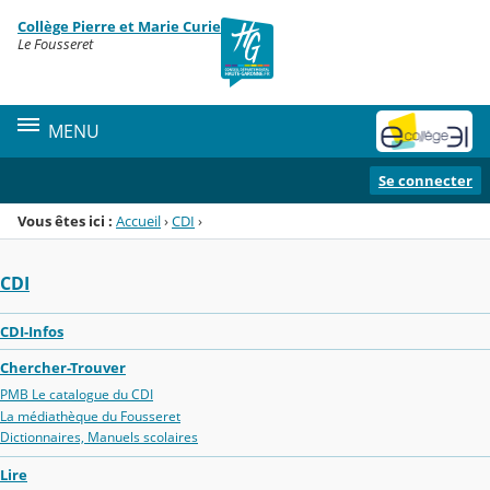
Panneau de gestion des cookies
Collège Pierre et Marie Curie
Menu de la rubrique
Contenu
Le Fousseret
MENU
Se connecter
Vous êtes ici :
Accueil
›
CDI
›
CDI
CDI-Infos
Chercher-Trouver
PMB Le catalogue du CDI
La médiathèque du Fousseret
Dictionnaires, Manuels scolaires
Lire