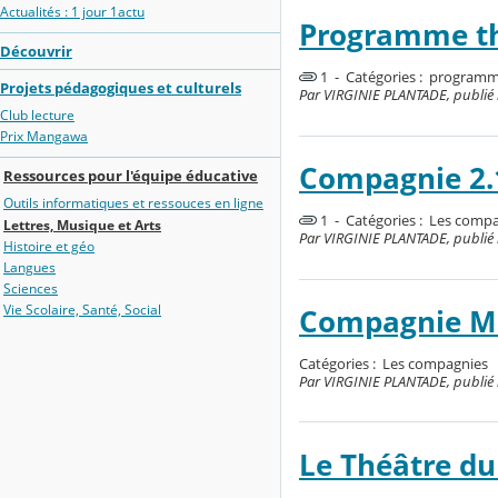
Actualités : 1 jour 1actu
Programme thé
Découvrir
1 - Catégories :
programme
Projets pédagogiques et culturels
Par VIRGINIE PLANTADE, publié le
Club lecture
Prix Mangawa
Compagnie 2.
Ressources pour l'équipe éducative
Outils informatiques et ressouces en ligne
1 - Catégories :
Les compa
Lettres, Musique et Arts
Par VIRGINIE PLANTADE, publié le
Histoire et géo
Langues
Sciences
Vie Scolaire, Santé, Social
Compagnie Mu
Catégories :
Les compagnies
Par VIRGINIE PLANTADE, publié l
Le Théâtre du