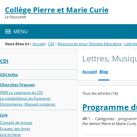
Panneau de gestion des cookies
Collège Pierre et Marie Curie
Menu de la rubrique
Contenu
Le Fousseret
MENU
Vous êtes ici :
Accueil
›
CDI
›
Ressources pour l'équipe éducative
›
Lettre
Lettres, Musiq
CDI
Accueil
Blog
CDI-Infos
Chercher-Trouver
PMB Le catalogue du CDI
Tous les articles (16)
La médiathèque du Fousseret
Dictionnaires, Manuels scolaires
Programme du
Lire
1 - Catégories :
programme
Conseils de lecture
Par Admin Pierre et Marie Curie,
Ecouter des livres
Lire en ligne