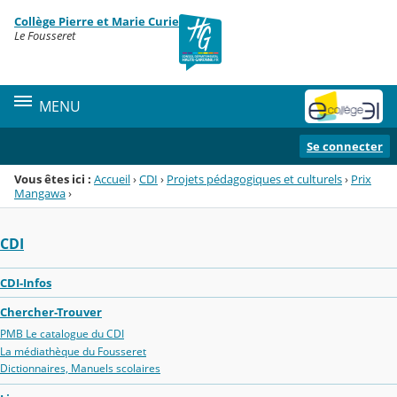
Panneau de gestion des cookies
Collège Pierre et Marie Curie
Menu de la rubrique
Contenu
Le Fousseret
MENU
Se connecter
Vous êtes ici :
Accueil
›
CDI
›
Projets pédagogiques et culturels
›
Prix
Mangawa
›
CDI
CDI-Infos
Chercher-Trouver
PMB Le catalogue du CDI
La médiathèque du Fousseret
Dictionnaires, Manuels scolaires