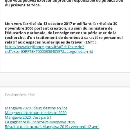
que vous pouvez exercer auprès du responsable de publication
du présent service.
Lien vers l’arrêté du 13 octobre 2017 modifiant l'arrêté du 30
novembre 2006 portant création, au sein du ministère de
l'éducation nationale, de l'enseignement supérieur et de la
recherche, d'un traitement de données à caractère personnel
relatif aux espaces numériques de travail (ENT) :
https://www.legifrance.gouv.fr/affichTexte.do?
cidTexte=JORFTEXT000035840537&categorieLien=id
Les dernières infos:
Mangawa 2020 : deux dessins en lice
Mangawa : concours de dessin 2020
Mangawa 2020, c'est parti !
La gagnante du concours Mangawa 2019
Résultat du concours Mangawa 2019 : vendredi 12 avril