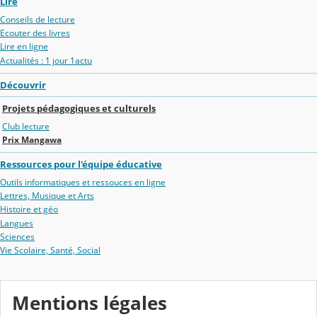
Lire
Conseils de lecture
Ecouter des livres
Lire en ligne
Actualités : 1 jour 1actu
Découvrir
Projets pédagogiques et culturels
Club lecture
Prix Mangawa
Ressources pour l'équipe éducative
Outils informatiques et ressouces en ligne
Lettres, Musique et Arts
Histoire et géo
Langues
Sciences
Vie Scolaire, Santé, Social
Mentions légales