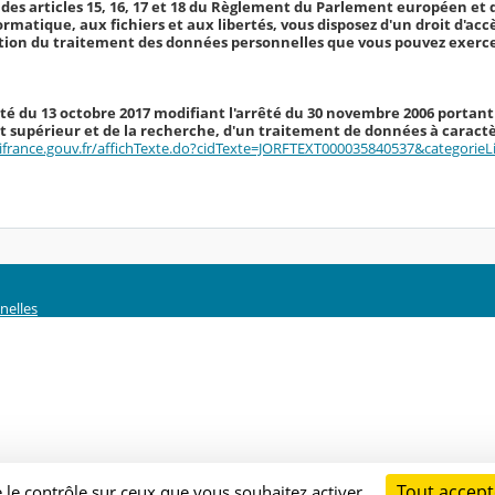
des articles 15, 16, 17 et 18 du Règlement du Parlement européen et du 
formatique, aux fichiers et aux libertés, vous disposez d'un droit d'ac
ation du traitement des données personnelles que vous pouvez exerce
rêté du 13 octobre 2017 modifiant l'arrêté du 30 novembre 2006 portant
 supérieur et de la recherche, d'un traitement de données à caractèr
ifrance.gouv.fr/affichTexte.do?cidTexte=JORFTEXT000035840537&categorieL
nelles
Tout accept
e le contrôle sur ceux que vous souhaitez activer