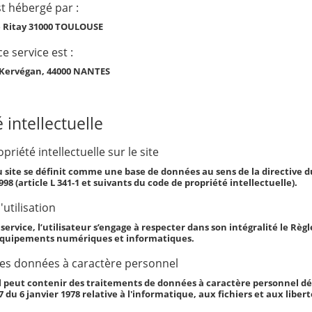
st hébergé par :
e Ritay 31000 TOULOUSE
ce service est :
 Kervégan, 44000 NANTES
 intellectuelle
priété intellectuelle sur le site
u site se définit comme une base de données au sens de la directive du
1998 (article L 341-1 et suivants du code de propriété intellectuelle).
utilisation
e service, l’utilisateur s’engage à respecter dans son intégralité le R
équipements numériques et informatiques.
des données à caractère personnel
 peut contenir des traitements de données à caractère personnel décla
17 du 6 janvier 1978 relative à l'informatique, aux fichiers et aux libert