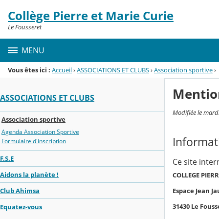
Panneau de gestion des cookies
Collège Pierre et Marie Curie
Menu de la rubrique
Contenu
Le Fousseret
MENU
Vous êtes ici :
Accueil
›
ASSOCIATIONS ET CLUBS
›
Association sportive
›
Mentio
ASSOCIATIONS ET CLUBS
Modifiée le mard
Association sportive
Agenda Association Sportive
Informat
Formulaire d'inscription
F.S.E
Ce site inte
Aidons la planète !
COLLEGE PIERR
Club Ahimsa
Espace Jean Ja
31430 Le Fouss
Equatez-vous