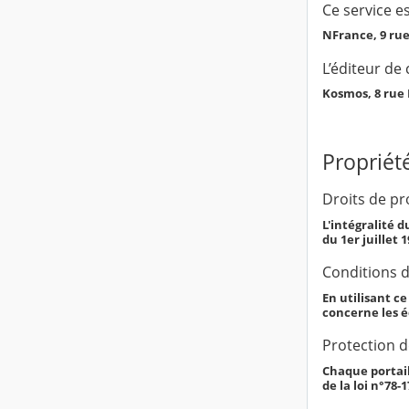
Ce service e
NFrance, 9 ru
L’éditeur de 
Kosmos, 8 rue
Propriété
Droits de pro
L'intégralité d
du 1er juillet 
Conditions d'
En utilisant c
concerne les 
Protection 
Chaque portail
de la loi n°78-