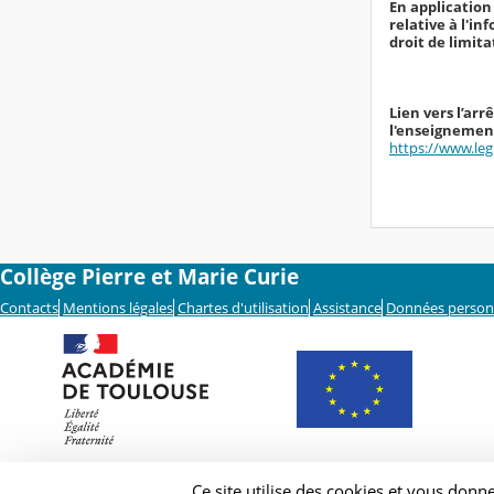
En application 
relative à l'in
droit de limit
Lien vers l’ar
l'enseignement
https://www.leg
Collège Pierre et Marie Curie
Contacts
Mentions légales
Chartes d'utilisation
Assistance
Données person
Ce site utilise des cookies et vous donn