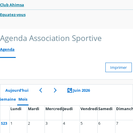
Club Ahimsa
Equatez-vous
Agenda Association Sportive
Agenda
Imprimer
Aujourd’hui
Juin 2026
Semaine
Mois
Lundi
Mardi
Mercredi
Jeudi
Vendredi
Samedi
Dimanc
S23
1
2
3
4
5
6
7