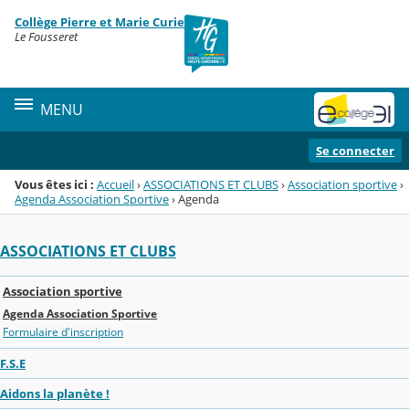
Panneau de gestion des cookies
Collège Pierre et Marie Curie
Menu de la rubrique
Contenu
Le Fousseret
MENU
Se connecter
Vous êtes ici :
Accueil
›
ASSOCIATIONS ET CLUBS
›
Association sportive
›
Agenda Association Sportive
›
Agenda
ASSOCIATIONS ET CLUBS
Association sportive
Agenda Association Sportive
Formulaire d'inscription
F.S.E
Aidons la planète !