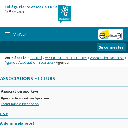
Panneau de gestion des cookies
Collège Pierre et Marie Curie
Menu de la rubrique
Contenu
Le Fousseret
MENU
Se connecter
Vous êtes ici :
Accueil
›
ASSOCIATIONS ET CLUBS
›
Association sportive
›
Agenda Association Sportive
›
Agenda
ASSOCIATIONS ET CLUBS
Association sportive
Agenda Association Sportive
Formulaire d'inscription
F.S.E
Aidons la planète !