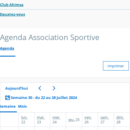
Club Ahimsa
Equatez-vous
Agenda Association Sportive
Agenda
Imprimer
Aujourd’hui
Semaine 30 - du 22 au 28 Juillet 2024
Semaine
Mois
lun.
mar.
mer.
ven.
sam.
dim.
jeu.
25
22
23
24
26
27
28